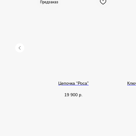
Предзаказ
дкие)
Цепочка “Роса”
Клю
19 900
р.