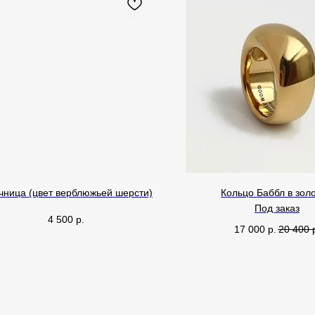
чница (цвет верблюжьей шерсти)
Кольцо Баббл в зол
Под заказ
4 500
р.
17 000
р.
20 400