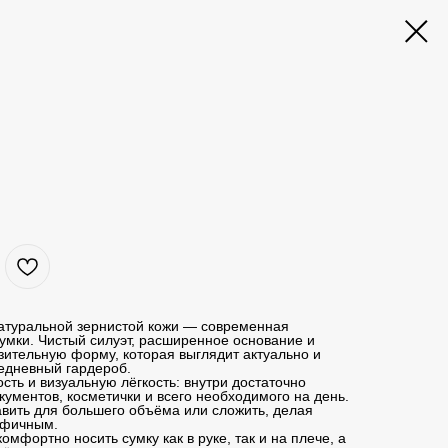
натуральной зернистой кожи — современная
умки. Чистый силуэт, расширенное основание и
зительную форму, которая выглядит актуально и
едневный гардероб.
сть и визуальную лёгкость: внутри достаточно
кументов, косметички и всего необходимого на день.
вить для большего объёма или сложить, делая
афичным.
мфортно носить сумку как в руке, так и на плече, а