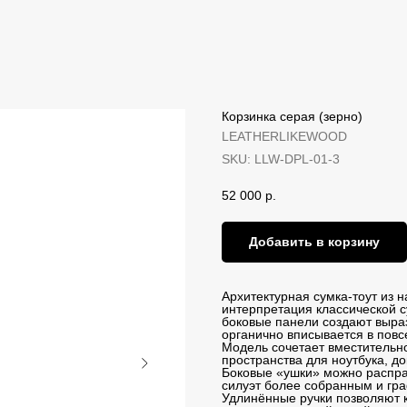
Корзинка серая (зерно)
LEATHERLIKEWOOD
SKU:
LLW-DPL-01-3
52 000
р.
Добавить в корзину
Архитектурная сумка-тоут из 
интерпретация классической с
боковые панели создают выра
органично вписывается в повс
Модель сочетает вместительно
пространства для ноутбука, до
Боковые «ушки» можно распра
силуэт более собранным и гр
Удлинённые ручки позволяют ко