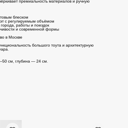
ёркивает премиальность материалов и ручную
атовым блеском
эт с регулируемым объёмом
города, работы и поездок
йчивости и современной формы
во в Москве
ункциональность большого тоута и архитектурную
уара.
–50 см, глубина — 24 см.