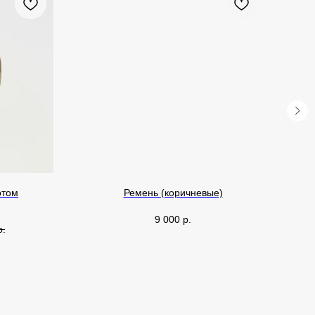
отом
Ремень (коричневые)
9 000
р.
р.