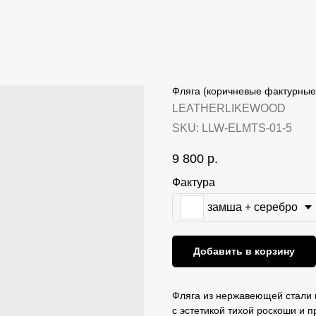
Фляга (коричневые фактурные
LEATHERLIKEWOOD
SKU:
LLW-ELMTS-01-5
9 800
р.
Фактура
замша + серебро
Добавить в корзину
Фляга из нержавеющей стали в
с эстетикой тихой роскоши и 