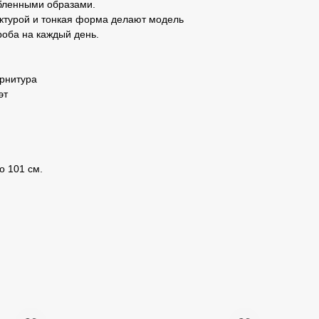
абленными образами.
актурой и тонкая форма делают модель
роба на каждый день.
рнитура
эт
о 101 см.