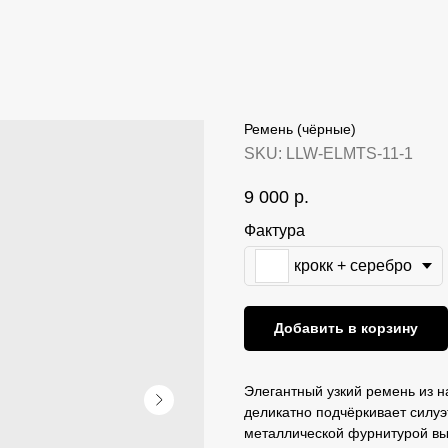
Ремень (чёрные)
SKU:
LLW-ELMTS-11-1
9 000
р.
Фактура
крокк + серебро
Добавить в корзину
Элегантный узкий ремень из н
деликатно подчёркивает силуэ
металлической фурнитурой выг