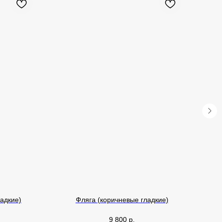
адкие)
Фляга (коричневые гладкие)
9 800
р.