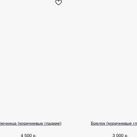
лючница (коричневые гладкие)
Брелок (коричневые гл
4 500
р.
3 000
р.