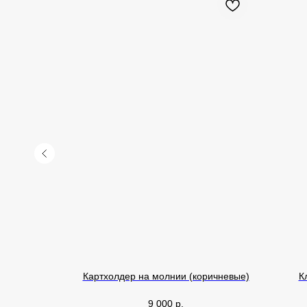
Картхолдер на молнии (коричневые)
К
9 000
р.